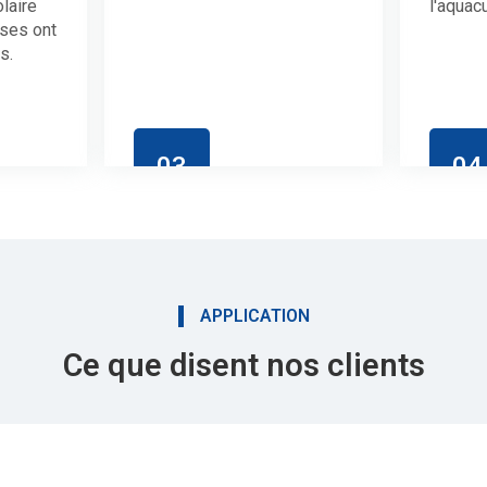
laire
l'aquacu
ses ont
s.
03
04
APPLICATION
Ce que disent nos clients