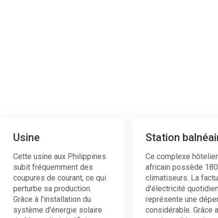
Le système solaire résidentiel Mars ass
batteries au lithium et des onduleurs int
réduire la facture d'électricité de 50 à 80
Le système photovoltaïque hors réseau Ma
évolutive allant de 5 kWh à 50 kWh.
batterie et la gestion intelligente de l'én
isolé et l'alimentation de secours, il fourn
Nos armoires BESS sont largement utili
que soit l'environnement.
pour véhicules électriques et projets
empilable, exploitation et maintenance sim
(OEM/ODM) pour les distributeurs et les 
Usine
Station balnéai
Cette usine aux Philippines
Ce complexe hôtelier
subit fréquemment des
africain possède 180
coupures de courant, ce qui
climatiseurs. La fact
perturbe sa production.
d'électricité quotidie
Grâce à l'installation du
représente une dépe
système d'énergie solaire
considérable. Grâce 