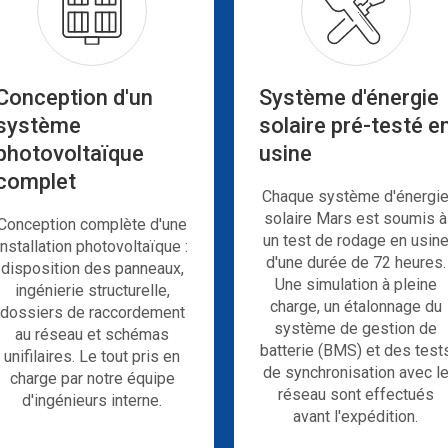
000 ₱
ïque
Nigéria
commerci
al
Conception d'un
Système d'énergie
système
solaire pré-testé e
photovoltaïque
usine
complet
Chaque système d'énergi
solaire Mars est soumis à
Conception complète d'une
un test de rodage en usin
installation photovoltaïque :
d'une durée de 72 heures.
disposition des panneaux,
Une simulation à pleine
ingénierie structurelle,
charge, un étalonnage du
dossiers de raccordement
système de gestion de
au réseau et schémas
batterie (BMS) et des test
unifilaires. Le tout pris en
de synchronisation avec l
charge par notre équipe
réseau sont effectués
d'ingénieurs interne.
avant l'expédition.