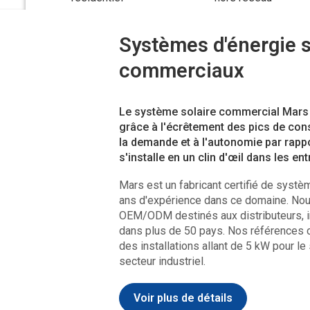
ntenant des consultations gratuites, des catalogues, des spécifications de produits, des devis et bien plus encore.
Vous souhaitez une conception gratuite de système solaire pour votre bâtiment ?
Laissez votre numéro de portable/WhatsApp/e-mail et nous vous répondrons dans l'heure !
Systèmes d'énergie so
commerciaux
Le système solaire commercial Mars 
grâce à l'écrêtement des pics de cons
la demande et à l'autonomie par rappor
s'installe en un clin d'œil dans les en
Mars est un fabricant certifié de syst
ans d'expérience dans ce domaine. No
OEM/ODM destinés aux distributeurs, i
dans plus de 50 pays. Nos références 
des installations allant de 5 kW pour l
secteur industriel.
Voir plus de détails