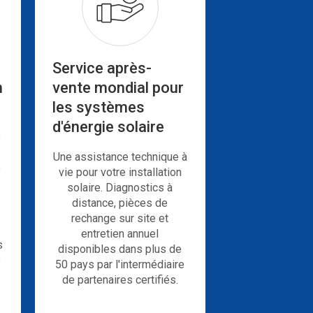
au
industriel
Zimbabwe
aux
Philippines
Service après-
n
vente mondial pour
les systèmes
d'énergie solaire
e
Une assistance technique à
e
vie pour votre installation
solaire. Diagnostics à
distance, pièces de
rechange sur site et
entretien annuel
s
disponibles dans plus de
e
50 pays par l'intermédiaire
de partenaires certifiés.