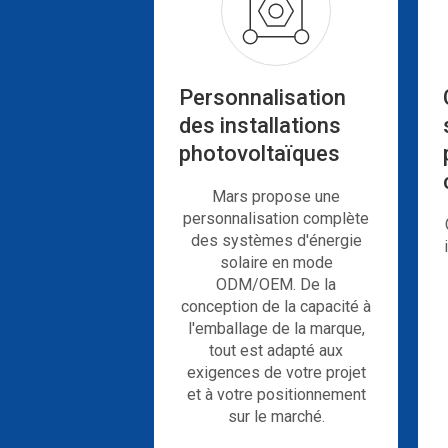
Philippines
ation de
60 
fruits en
Afrique du
Sud
Personnalisation
des installations
photovoltaïques
Mars propose une
personnalisation complète
des systèmes d'énergie
solaire en mode
ODM/OEM. De la
conception de la capacité à
l'emballage de la marque,
tout est adapté aux
exigences de votre projet
et à votre positionnement
sur le marché.