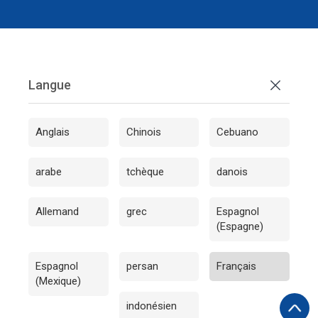
Turkish
Tagalog
Russian
Portuguese
Langue
Dutch
Korean
Anglais
Chinois
Cebuano
Japanese
Italian
arabe
tchèque
danois
Indonesian
Allemand
grec
Espagnol
Persian
(Espagne)
Spanish (Mexico)
Spanish (Spain)
Espagnol
persan
Français
(Mexique)
Greek
indonésien
German