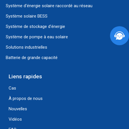
Système d'énergie solaire raccordé au réseau
Système solaire BESS
Système de stockage d'énergie
Système de pompe à eau solaire
Obtenez dès maintenant des consultations gratuites, des catalogues, des spécifications de produits, des devis et bien plus encore.
Laissez votre numéro de portable/WhatsApp/e-mail et nous vous répondrons dans l'heure !
Vous souhaitez une conception gratuite de système solaire pour votre bâtiment ?
Solutions industrielles
Batterie de grande capacité
Liens rapides
Cas
À propos de nous
Nouvelles
Vidéos