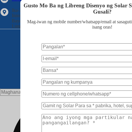
Gusto Mo Ba ng Libreng Disenyo ng Solar S
Ika-7 Palapag, Gusali 5, Yugto II, Wanyang
Gusali?
Innovation City, Xiaotang Industrial Avenue,
Bayan ng Shishan, Distrito ng Nanhai,
Mag-iwan ng mobile number/whatsapp/email at sasaguti
Lungsod ng Foshan
isang oras!
Sundan Kami