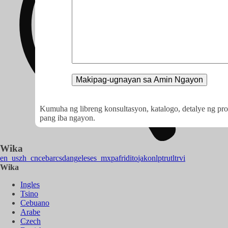
Kumuha ng libreng konsultasyon, katalogo, detalye ng pro
pang iba ngayon.
Wika
en_us
zh_cn
ceb
ar
cs
da
ng
el
es
es_mx
pa
fr
id
ito
ja
ko
nl
pt
ru
tl
tr
vi
Wika
Ingles
Tsino
Cebuano
Arabe
Czech