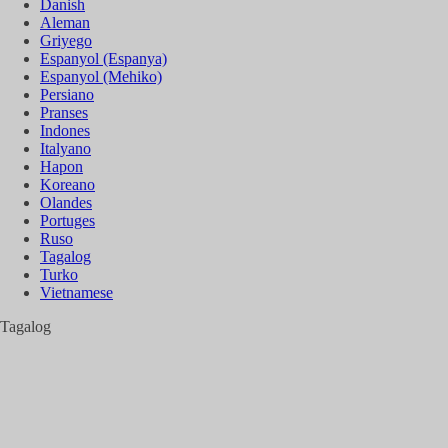
Danish
Aleman
Griyego
Espanyol (Espanya)
Espanyol (Mehiko)
Persiano
Pranses
Indones
Italyano
Hapon
Koreano
Olandes
Portuges
Ruso
Tagalog
Turko
Vietnamese
Tagalog