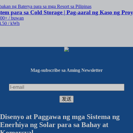
em para sa Cold Storage | Pag-aaral ng Kaso ng Pro
00+ / buwan
.50 / kWh
Mag-subscribe sa Aming Newsletter
Disenyo at Paggawa ng mga Sistema ng
Enerhiya ng Solar para sa Bahay at
Komersyal