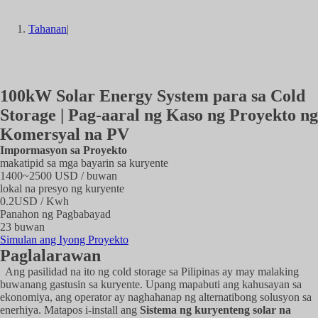
Tahanan
|
100kW Solar Energy System para sa Cold
Storage | Pag-aaral ng Kaso ng Proyekto ng
Komersyal na PV
Impormasyon sa Proyekto
makatipid sa mga bayarin sa kuryente
1400~2500 USD / buwan
lokal na presyo ng kuryente
0.2USD / Kwh
Panahon ng Pagbabayad
23 buwan
Simulan ang Iyong Proyekto
Paglalarawan
Ang pasilidad na ito ng cold storage sa Pilipinas ay may malaking
buwanang gastusin sa kuryente. Upang mapabuti ang kahusayan sa
ekonomiya, ang operator ay naghahanap ng alternatibong solusyon sa
enerhiya. Matapos i-install ang
Sistema ng kuryenteng solar na