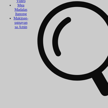
Video
Mga
Madalas
Itanong
Makipag-
ugnayan
sa Amin
Mga Proyekto