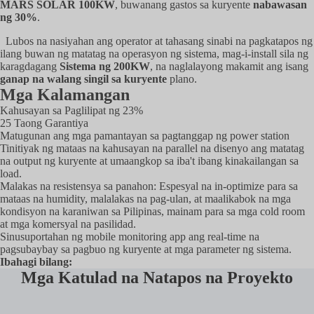
MARS SOLAR 100KW
, buwanang gastos sa kuryente
nabawasan
ng 30%
.
Lubos na nasiyahan ang operator at tahasang sinabi na pagkatapos ng
ilang buwan ng matatag na operasyon ng sistema, mag-i-install sila ng
karagdagang
Sistema ng 200KW
, na naglalayong makamit ang isang
ganap na walang singil sa kuryente
plano.
Mga Kalamangan
Kahusayan sa Paglilipat ng 23%
25 Taong Garantiya
Matugunan ang mga pamantayan sa pagtanggap ng power station
Tinitiyak ng mataas na kahusayan na parallel na disenyo ang matatag
na output ng kuryente at umaangkop sa iba't ibang kinakailangan sa
load.
Malakas na resistensya sa panahon: Espesyal na in-optimize para sa
mataas na humidity, malalakas na pag-ulan, at maalikabok na mga
kondisyon na karaniwan sa Pilipinas, mainam para sa mga cold room
at mga komersyal na pasilidad.
Sinusuportahan ng mobile monitoring app ang real-time na
pagsubaybay sa pagbuo ng kuryente at mga parameter ng sistema.
Ibahagi bilang:
Mga Katulad na Natapos na Proyekto