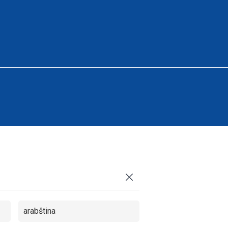
Vietnamese
Turkish
Tagalog
Russian
Portuguese
Dutch
Korean
Japanese
arabština
Italian