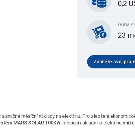
0,2 
Doba ná
23 m
Začněte svůj proj
má značné měsíční náklady na elektřinu. Pro zlepšení ekonomické 
systém MARS SOLAR 100KW
, měsíční náklady na elektřinu
sníž