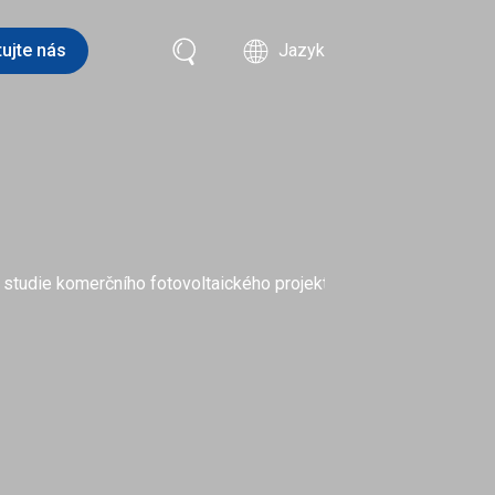
ujte nás
Jazyk
 studie komerčního fotovoltaického projektu