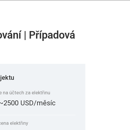
vání | Případová
jektu
e na účtech za elektřinu
~2500 USD/měsíc
cena elektřiny