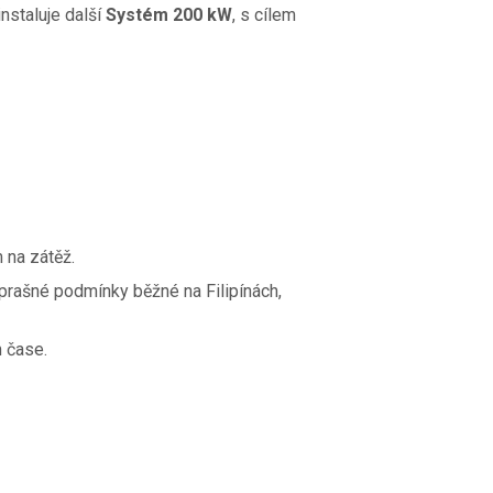
nstaluje další
Systém 200 kW
, s cílem
 na zátěž.
 prašné podmínky běžné na Filipínách,
 čase.