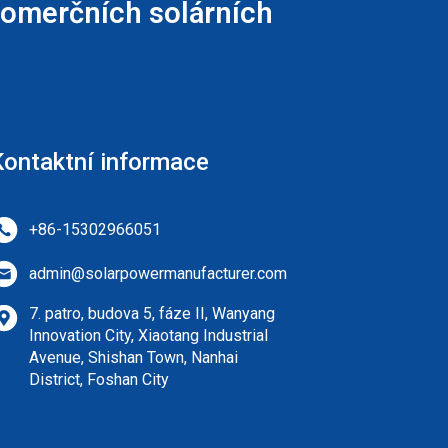
komerčních solárních
Kontaktní informace
+86-15302966051
admin@solarpowermanufacturer.com
7. patro, budova 5, fáze II, Wanyang
Innovation City, Xiaotang Industrial
Avenue, Shishan Town, Nanhai
District, Foshan City