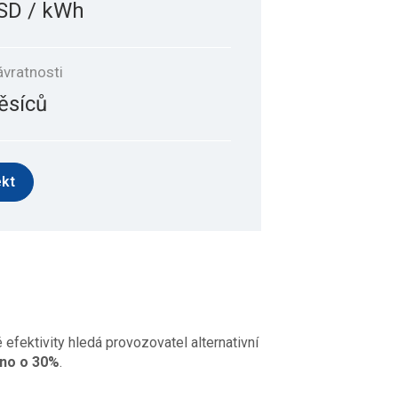
USD / kWh
vratnosti
ěsíců
ekt
efektivity hledá provozovatel alternativní
eno o 30%
.