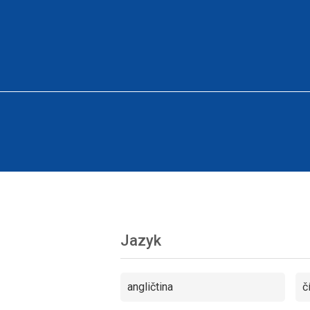
Jazyk
angličtina
č