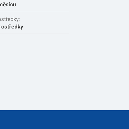
měsíců
ostředky:
rostředky