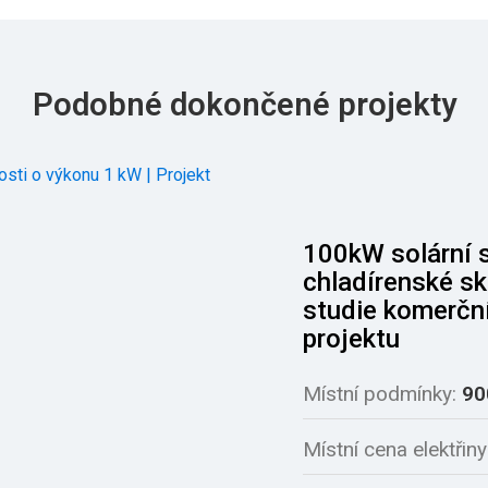
Podobné dokončené projekty
gy, specifikace produktů, cenové nabídky a další.
Zanechte nám své číslo mobilního telefonu/WhatsApp/e-mail a my vám odpovíme do hodiny!
Chcete bezplatný návrh solárního systému pro vaši budovu?
100kW solární 
chladírenské sk
studie komerčn
projektu
Místní podmínky:
90
Místní cena elektřiny