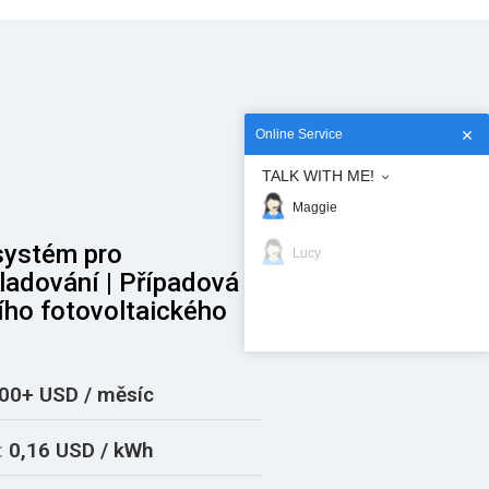
Online Service
TALK WITH ME!
Maggie
systém pro
Lucy
ladování | Případová
ího fotovoltaického
00+ USD / měsíc
:
0,16 USD / kWh