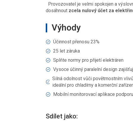
Provozovatel je velmi spokojen a výslovn
dosáhnout
zcela nulový účet za elektřin
Výhody
Účinnost přenosu 23%
25 let záruka
Splňte normy pro přijetí elektráren
Vysoce účinný paralelní design zajišť
Silná odolnost vůči povětrnostním vliv
ideální pro chladírny a komerční zařízen
Mobilní monitorovací aplikace podpor
Sdílet jako: