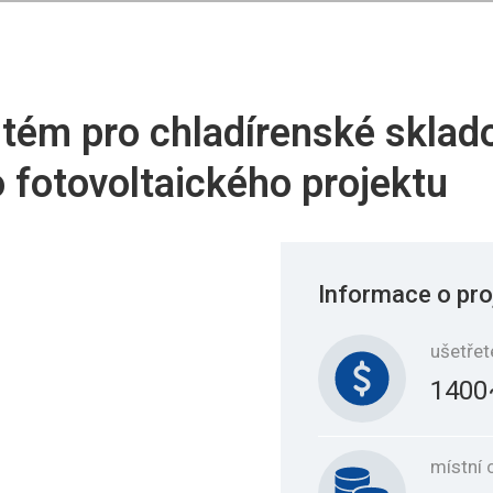
tém pro chladírenské sklado
 fotovoltaického projektu
Informace o pro
ušetřet
1400
místní 