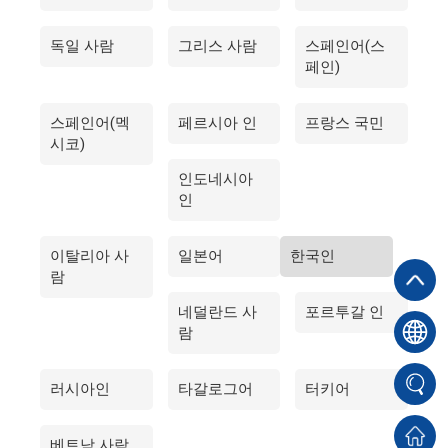
Japanese
독일 사람
그리스 사람
스페인어(스
Italian
페인)
Indonesian
French
스페인어(멕
페르시아 인
프랑스 국민
시코)
Persian
인도네시아
Spanish (Mexico)
인
Spanish (Spain)
Greek
이탈리아 사
일본어
한국인
람
German
네덜란드 사
포르투갈 인
Danish
람
Czech
Arabic
러시아인
타갈로그어
터키어
Cebuano
베트남 사람
Chinese