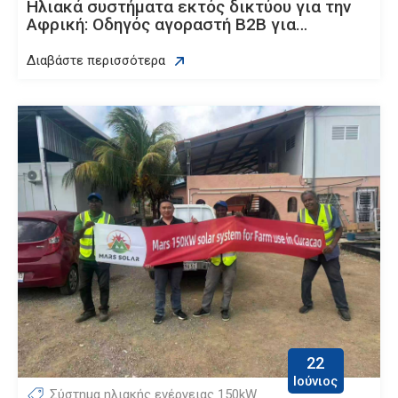
Ηλιακά συστήματα εκτός δικτύου για την
Αφρική: Οδηγός αγοραστή B2B για
εισαγωγείς και εργολάβους EPC [Έκδοση
2026]
Διαβάστε περισσότερα
22
Ιούνιος
Σύστημα ηλιακής ενέργειας 150kW