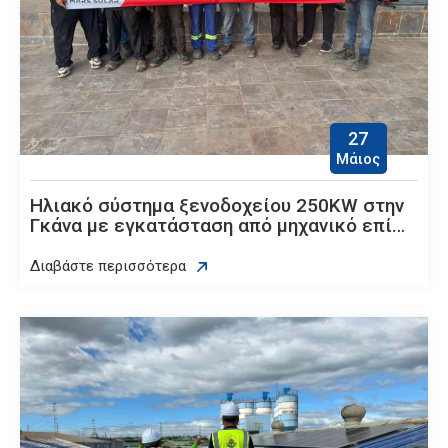
27
Μάιος
Ηλιακό σύστημα ξενοδοχείου 250KW στην
Γκάνα με εγκατάσταση από μηχανικό επί
τόπου | Εξοικονομήστε 60% στο κόστος
ηλεκτρικής ενέργειας
Διαβάστε περισσότερα