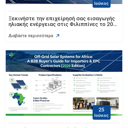
Ιούνιος
Ξεκινήστε την επιχείρησή σας εισαγωγής
ηλιακής ενέργειας στις Φιλιππίνες το 2026
– Πλήρης οδηγός αγοράς B2B για
εισαγωγείς, διανομείς και EPCs
Διαβάστε περισσότερα
25
Ιούνιος