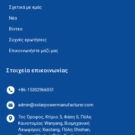
Σχετικά με εμάς
Portuguese
Νέα
Dutch
Korean
Βίντεο
Japanese
Συχνές ερωτήσεις
Italian
Επικοινωνήστε μαζί μας
Indonesian
French
Στοιχεία επικοινωνίας
Persian
Spanish (Mexico)
+86-15302966051
Spanish (Spain)
admin@solarpowermanufacturer.com
German
7ος Όροφος, Κτίριο 5, Φάση II, Πόλη
Danish
Καινοτομίας Wanyang, Βιομηχανική
Czech
Λεωφόρος Xiaotang, Πόλη Shishan,